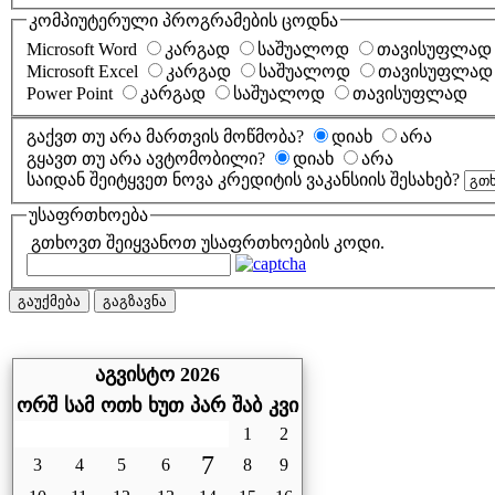
კომპიუტერული პროგრამების ცოდნა
Microsoft Word
კარგად
საშუალოდ
თავისუფლად
Microsoft Excel
კარგად
საშუალოდ
თავისუფლად
Power Point
კარგად
საშუალოდ
თავისუფლად
გაქვთ თუ არა მართვის მოწმობა?
დიახ
არა
გყავთ თუ არა ავტომობილი?
დიახ
არა
საიდან შეიტყვეთ ნოვა კრედიტის ვაკანსიის შესახებ?
უსაფრთხოება
გთხოვთ შეიყვანოთ უსაფრთხოების კოდი.
გაუქმება
გაგზავნა
აგვისტო 2026
ორშ
სამ
ოთხ
ხუთ
პარ
შაბ
კვი
1
2
7
3
4
5
6
8
9